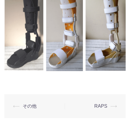
投
⟵
その他
RAPS
⟶
稿
ナ