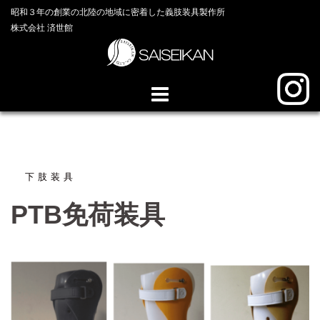
コ
昭和３年の創業の北陸の地域に密着した義肢装具製作所
ン
株式会社 済世館
テ
ン
ツ
へ
ス
キ
ッ
プ
下肢装具
PTB免荷装具