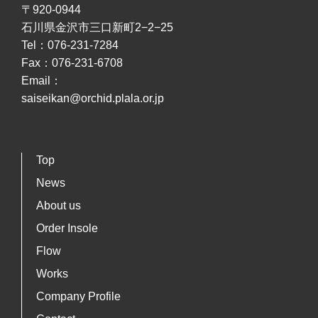
〒920-0944
石川県金沢市三口新町2−2−25
Tel：076-231-7284
Fax：076-231-6708
Email：
saiseikan@orchid.plala.or.jp
Top
News
About us
Order Insole
Flow
Works
Company Profile