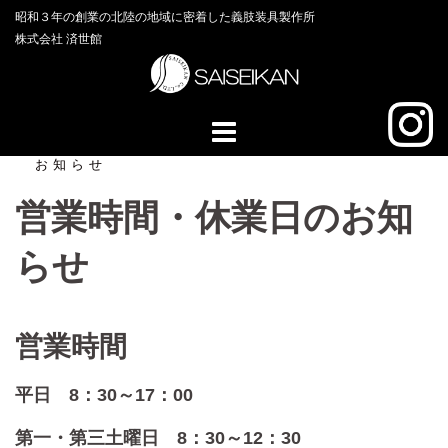
コ
昭和３年の創業の北陸の地域に密着した義肢装具製作所
ン
株式会社 済世館
テ
ン
ツ
へ
ス
キ
お知らせ
ッ
営業時間・休業日のお知
プ
らせ
営業時間
平日 8：30～17：00
第一・第三土曜日 8：30～12：30